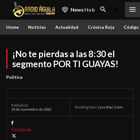
News
Hub
Home
Noticias
Actualidad
Crónica Roja
Código 
¡No te pierdas a las 8:30 el
segmento POR TI GUAYAS!
Política
Published:
Reading time:
Less than 1
min.
23 de noviembre de 2022
Facebook