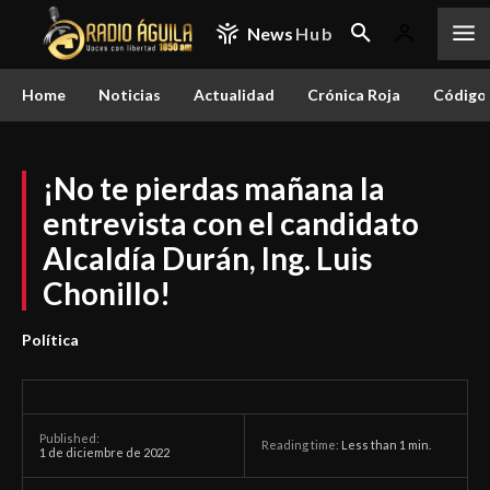
News
Hub
Home
Noticias
Actualidad
Crónica Roja
Código 
¡No te pierdas mañana la
entrevista con el candidato
Alcaldía Durán, Ing. Luis
Chonillo!
Política
Published:
Reading time:
Less than 1
min.
1 de diciembre de 2022