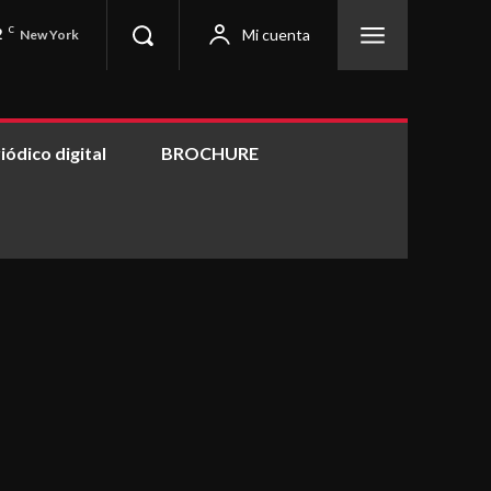
2
C
Mi cuenta
New York
iódico digital
BROCHURE