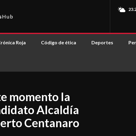
23.
s
Hub
rónica Roja
Código de ética
Deportes
Per
ste momento la
ndidato Alcaldía
erto Centanaro