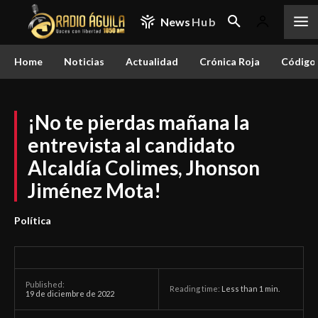
News
Hub
Home
Noticias
Actualidad
Crónica Roja
Código 
¡No te pierdas mañana la
entrevista al candidato
Alcaldía Colimes, Jhonson
Jiménez Mota!
Política
Published:
Reading time:
Less than 1
min.
19 de diciembre de 2022