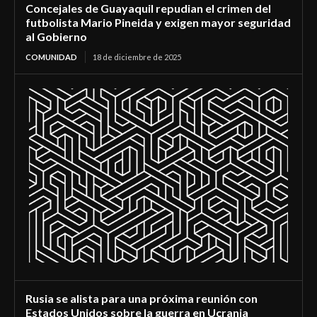
Concejales de Guayaquil repudian el crimen del
futbolista Mario Pineida y exigen mayor seguridad
al Gobierno
COMUNIDAD
18 de diciembre de 2025
Rusia se alista para una próxima reunión con
Estados Unidos sobre la guerra en Ucrania