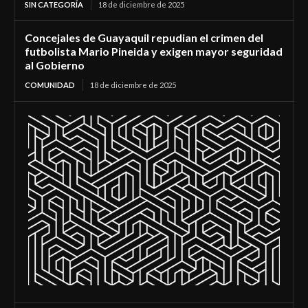
SIN CATEGORÍA
18 de diciembre de 2025
Concejales de Guayaquil repudian el crimen del
futbolista Mario Pineida y exigen mayor seguridad
al Gobierno
COMUNIDAD
18 de diciembre de 2025