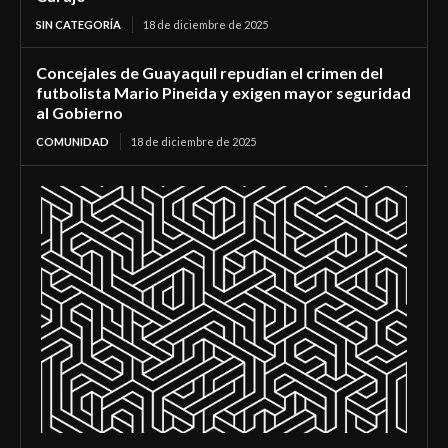
SIN CATEGORÍA
18 de diciembre de 2025
Concejales de Guayaquil repudian el crimen del
futbolista Mario Pineida y exigen mayor seguridad
al Gobierno
COMUNIDAD
18 de diciembre de 2025