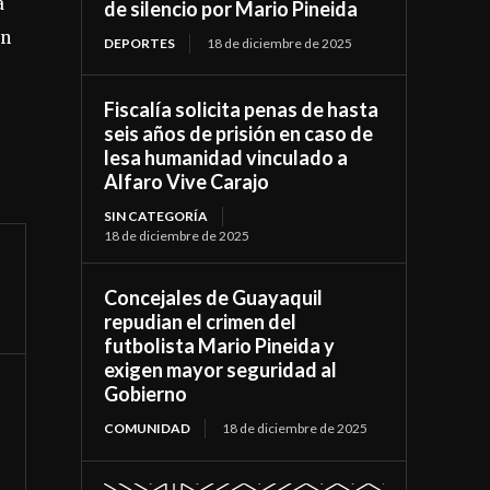
a
de silencio por Mario Pineida
on
DEPORTES
18 de diciembre de 2025
Fiscalía solicita penas de hasta
seis años de prisión en caso de
lesa humanidad vinculado a
Alfaro Vive Carajo
SIN CATEGORÍA
18 de diciembre de 2025
Concejales de Guayaquil
repudian el crimen del
futbolista Mario Pineida y
exigen mayor seguridad al
Gobierno
COMUNIDAD
18 de diciembre de 2025