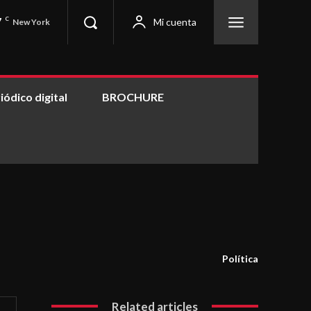
7
C
Mi cuenta
New York
iódico digital
BROCHURE
Política
Related articles