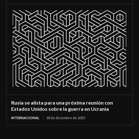
Rusia se alista para una próxima reunión con
Estados Unidos sobre la guerra en Ucrania
INTERNACIONAL
18 de diciembre de 2025