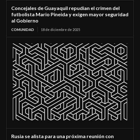
Concejales de Guayaquil repudian el crimen del
futbolista Mario Pineida y exigen mayor seguridad
al Gobierno
COMUNIDAD
18 de diciembre de 2025
Rusia se alista para una próxima reunión con