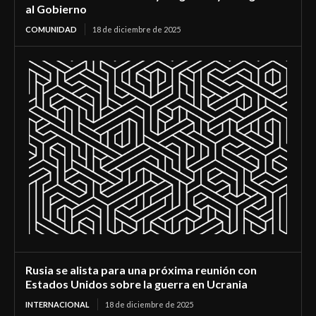
al Gobierno
COMUNIDAD
18 de diciembre de 2025
Rusia se alista para una próxima reunión con
Estados Unidos sobre la guerra en Ucrania
INTERNACIONAL
18 de diciembre de 2025