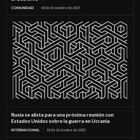
COMUNIDAD
18 de diciembre de 2025
Rusia se alista para una próxima reunión con
Estados Unidos sobre la guerra en Ucrania
INTERNACIONAL
18 de diciembre de 2025