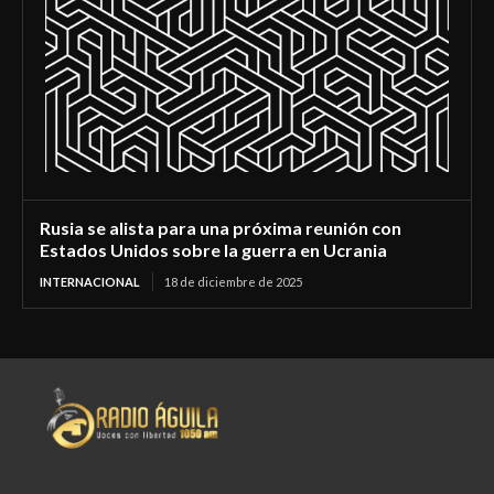
Rusia se alista para una próxima reunión con
Estados Unidos sobre la guerra en Ucrania
INTERNACIONAL
18 de diciembre de 2025