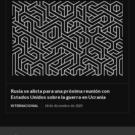
Rusia se alista para una próxima reunión con
Estados Unidos sobre la guerra en Ucrania
INTERNACIONAL
18 de diciembre de 2025