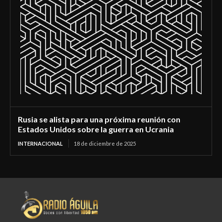
Rusia se alista para una próxima reunión con
Estados Unidos sobre la guerra en Ucrania
INTERNACIONAL
18 de diciembre de 2025