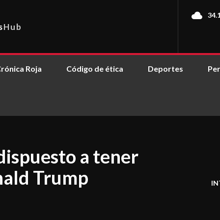
34.
s
Hub
rónica Roja
Código de ética
Deportes
Per
dispuesto a tener
nald Trump
IN