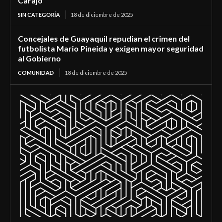
Carajo
SIN CATEGORÍA
18 de diciembre de 2025
Concejales de Guayaquil repudian el crimen del
futbolista Mario Pineida y exigen mayor seguridad
al Gobierno
COMUNIDAD
18 de diciembre de 2025