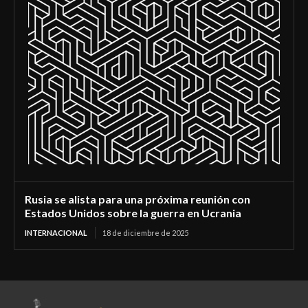
Rusia se alista para una próxima reunión con
Estados Unidos sobre la guerra en Ucrania
INTERNACIONAL
18 de diciembre de 2025