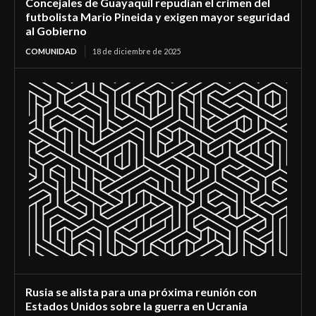
Concejales de Guayaquil repudian el crimen del
futbolista Mario Pineida y exigen mayor seguridad
al Gobierno
COMUNIDAD
18 de diciembre de 2025
Rusia se alista para una próxima reunión con
Estados Unidos sobre la guerra en Ucrania