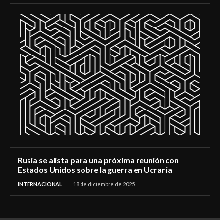
Rusia se alista para una próxima reunión con
Estados Unidos sobre la guerra en Ucrania
INTERNACIONAL
18 de diciembre de 2025