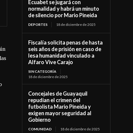
Ecuabet se jugará con
normalidad y habrá un minuto
de silencio por Mario Pineida
DEPORTES
18 de diciembre de 2025
Fiscalía solicita penas de hasta
seis años de prisión en caso de
gún
lesa humanidad vinculado a
las
Alfaro Vive Carajo
SIN CATEGORÍA
18 de diciembre de 2025
o
Concejales de Guayaquil
repudian el crimen del
futbolista Mario Pineida y
exigen mayor seguridad al
Gobierno
COMUNIDAD
18 de diciembre de 2025