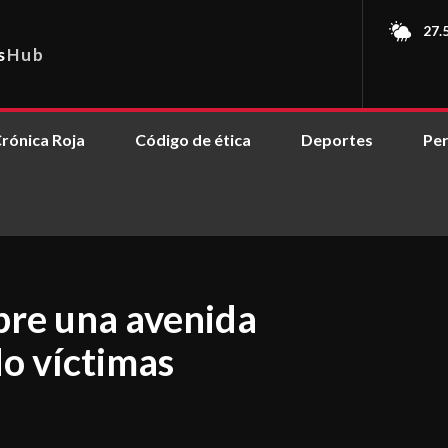
27.
s
Hub
rónica Roja
Código de ética
Deportes
Per
bre una avenida
do víctimas