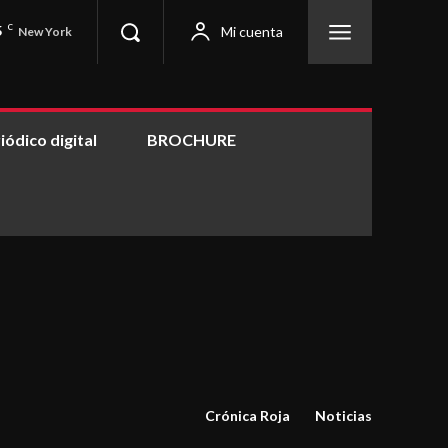
5
C
Mi cuenta
New York
iódico digital
BROCHURE
Crónica Roja
Noticias