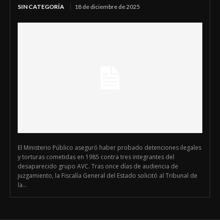
SIN CATEGORÍA
18 de diciembre de 2025
El Ministerio Público aseguró haber probado detenciones ilegales
y torturas cometidas en 1985 contra tres integrantes del
desaparecido grupo AVC. Tras once días de audiencia de
juzgamiento, la Fiscalía General del Estado solicitó al Tribunal de
la...