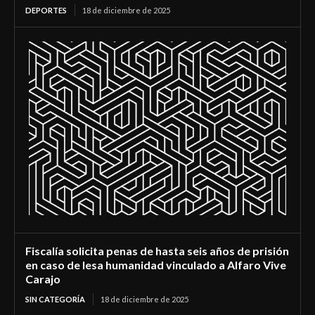
DEPORTES
18 de diciembre de 2025
Fiscalía solicita penas de hasta seis años de prisión
en caso de lesa humanidad vinculado a Alfaro Vive
Carajo
SIN CATEGORÍA
18 de diciembre de 2025