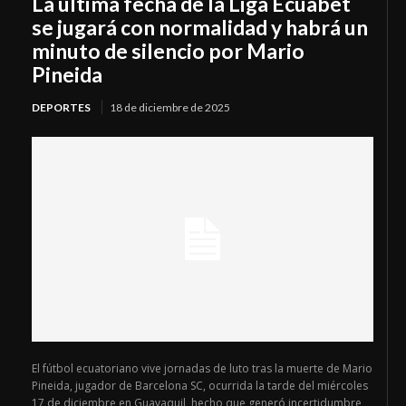
La última fecha de la Liga Ecuabet
se jugará con normalidad y habrá un
minuto de silencio por Mario
Pineida
DEPORTES
18 de diciembre de 2025
El fútbol ecuatoriano vive jornadas de luto tras la muerte de Mario
Pineida, jugador de Barcelona SC, ocurrida la tarde del miércoles
17 de diciembre en Guayaquil, hecho que generó incertidumbre