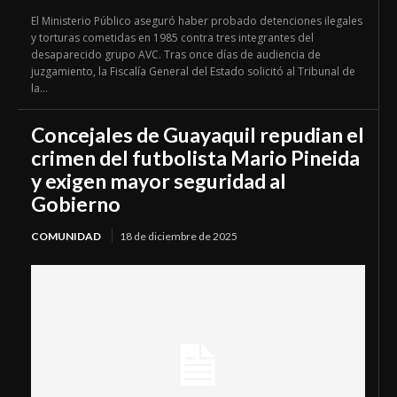
El Ministerio Público aseguró haber probado detenciones ilegales
y torturas cometidas en 1985 contra tres integrantes del
desaparecido grupo AVC. Tras once días de audiencia de
juzgamiento, la Fiscalía General del Estado solicitó al Tribunal de
la...
Concejales de Guayaquil repudian el
crimen del futbolista Mario Pineida
y exigen mayor seguridad al
Gobierno
COMUNIDAD
18 de diciembre de 2025