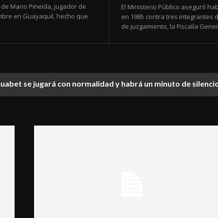
e de Mario Pineida, jugador de
El Ministerio Público aseguró ha
iembre en Guayaquil, hecho que
en 1985 contra tres integrantes
de juzgamiento, la Fiscalía General
Ecuabet se jugará con normalidad y habrá un minuto de silenci