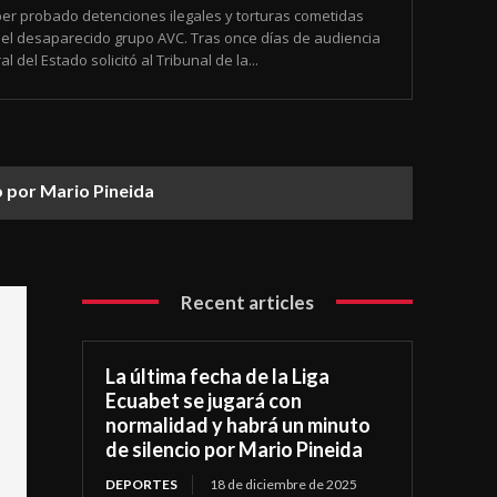
ber probado detenciones ilegales y torturas cometidas
 del desaparecido grupo AVC. Tras once días de audiencia
 del Estado solicitó al Tribunal de la...
o por Mario Pineida
Recent articles
La última fecha de la Liga
Ecuabet se jugará con
normalidad y habrá un minuto
de silencio por Mario Pineida
DEPORTES
18 de diciembre de 2025