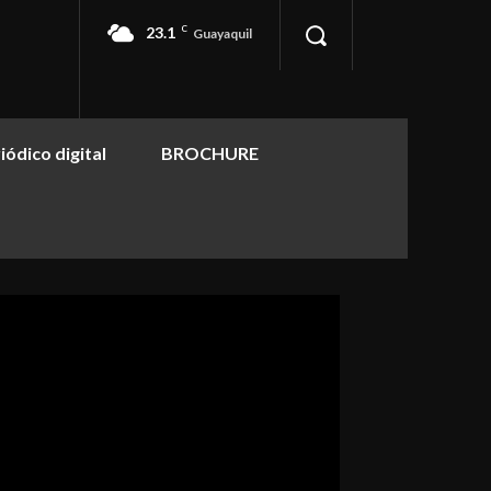
23.1
C
Guayaquil
iódico digital
BROCHURE