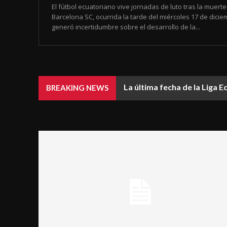
El fútbol ecuatoriano vive jornadas de luto tras la muert
Barcelona SC, ocurrida la tarde del miércoles 17 de dic
generó incertidumbre sobre el desarrollo de la...
La última fecha de la Liga 
BREAKING NEWS