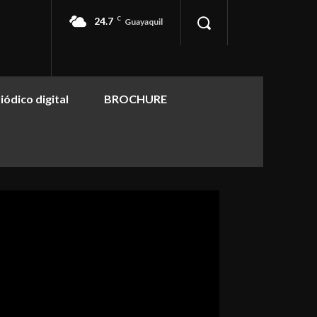
24.7
C
Guayaquil
iódico digital
BROCHURE